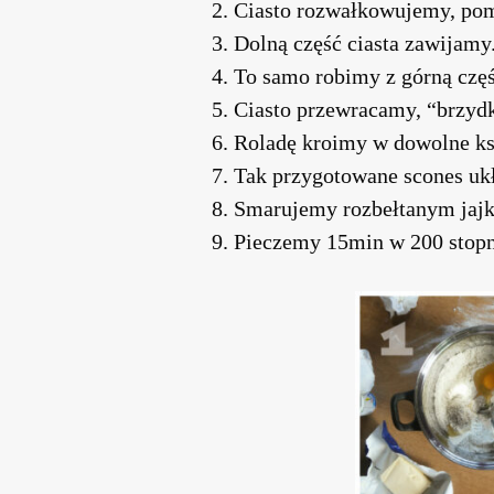
Ciasto rozwałkowujemy, pom
Dolną część ciasta zawijamy
To samo robimy z górną częś
Ciasto przewracamy, “brzyd
Roladę kroimy w dowolne ksz
Tak przygotowane scones ukł
Smarujemy rozbełtanym jaj
Pieczemy 15min w 200 stopn