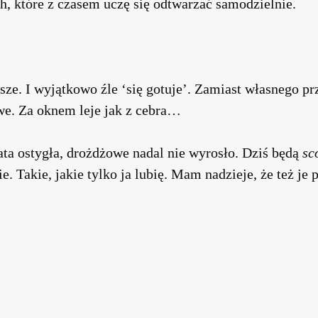
h, które z czasem uczę się odtwarzać samodzielnie.
sze. I wyjątkowo źle ‘się gotuje’. Zamiast własnego p
e. Za oknem leje jak z cebra…
ata ostygła, drożdżowe nadal nie wyrosło. Dziś będą
sc
ie. Takie, jakie tylko ja lubię. Mam nadzieje, że też je