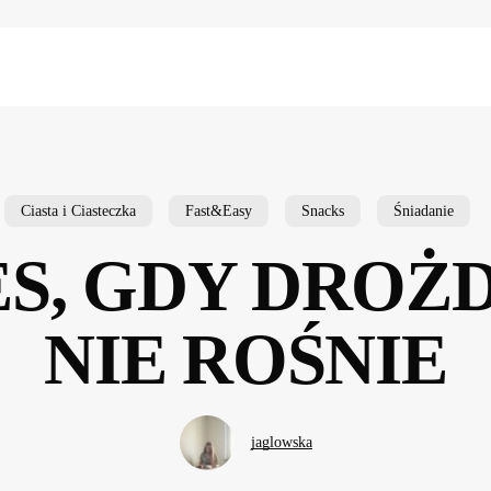
Ciasta i Ciasteczka
Fast&Easy
Snacks
Śniadanie
S, GDY DRO
NIE ROŚNIE
jaglowska