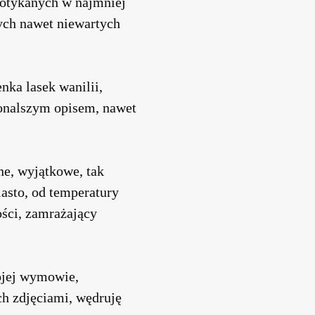
potykanych w najmniej
ych nawet niewartych
ka lasek wanilii,
konalszym opisem, nawet
ne, wyjątkowe, tak
iasto, od temperatury
ości, zamrażający
ojej wymowie,
ch zdjęciami, wędruję