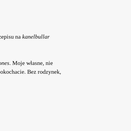
rzepisu na
kanelbullar
ones
. Moje własne, nie
 pokochacie. Bez rodzynek,