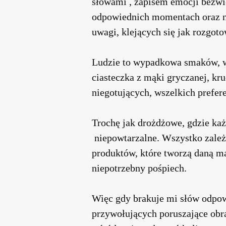
słowami , zapisem emocji bezwi
odpowiednich momentach oraz no
uwagi, klejących się jak rozgot
Ludzie to wypadkowa smaków, ws
ciasteczka z mąki gryczanej, kr
niegotujących, wszelkich prefere
Trochę jak drożdżowe, gdzie każ
niepowtarzalne. Wszystko zależn
produktów, które tworzą daną ma
niepotrzebny pośpiech.
Więc gdy brakuje mi słów odpo
przywołujących poruszające obra