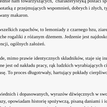
ednie nam towarzyszących, charakterystyką postaci s
tatką z przejmujących wspomnień, dobrych i złych, t
owany makaron.
zelkich zapachów, to lemoniady z czarnego bzu, ziaren
uche rogaliki z różanym dżemem. Jedzenie jest najdos
ncji, ogólnych założeń.
de, mimo prawie identycznych składników, staje się in
e jest od nakładu pracy, rąk ludzkich wyrabiających c
sę. To proces długotrwały, hartujący pokłady cierpliw
wiednich i dopasowanych, wyrazów dźwięcznych w sw
zy, opowiadam historię spożywczą, pisaną daniami i i