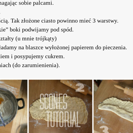
agając sobie palcami.
.
cią. Tak złożone ciasto powinno mieć 3 warstwy.
kie” boki podwijamy pod spód.
tałty (u mnie trójkąty)
adamy na blaszce wyłożonej papierem do pieczenia.
kiem i posypujemy cukrem.
iach (do zarumienienia).