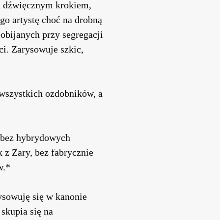
ch dźwięcznym krokiem,
o artystę choć na drobną
obijanych przy segregacji
i. Zarysowuje szkic,
 wszystkich ozdobników, a
y, bez hybrydowych
 z Zary, bez fabrycznie
w.*
ysowuję się w kanonie
 skupia się na