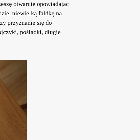
zeszę otwarcie opowiadając
zie, niewielką fałdkę na
Czy przyznanie się do
czyki, pośladki, długie