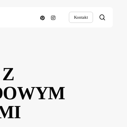
search
pinterest
instagram
Kontakt
 Z
DOWYM
MI