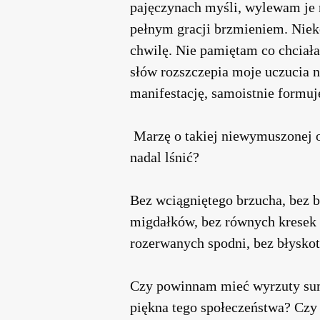
pajęczynach myśli, wylewam je 
pełnym gracji brzmieniem. Niek
chwilę. Nie pamiętam co chciała
słów rozszczepia moje uczucia 
manifestację, samoistnie formuj
Marzę o takiej niewymuszonej or
nadal lśnić?
Bez wciągniętego brzucha, bez b
migdałków, bez równych kresek n
rozerwanych spodni, bez błysko
Czy powinnam mieć wyrzuty sumi
piękna tego społeczeństwa? Czy t