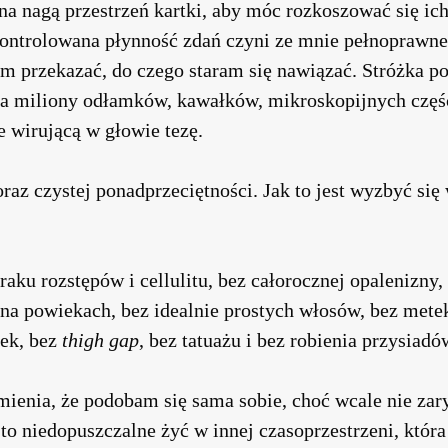
na nagą przestrzeń kartki, aby móc rozkoszować się i
ontrolowana płynność zdań czyni ze mnie pełnoprawneg
m przekazać, do czego staram się nawiązać. Stróżka po
na miliony odłamków, kawałków, mikroskopijnych częśc
e wirującą w głowie tezę.
az czystej ponadprzeciętności. Jak to jest wyzbyć się
raku rozstępów i cellulitu, bez całorocznej opalenizn
a powiekach, bez idealnie prostych włosów, bez metek
tek, bez
thigh gap
, bez tatuażu i bez robienia przysiadó
enia, że podobam się sama sobie, choć wcale nie zar
o niedopuszczalne żyć w innej czasoprzestrzeni, która