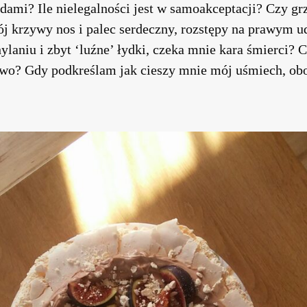
dami? Ile nielegalności jest w samoakceptacji? Czy gr
ój krzywy nos i palec serdeczny, rozstępy na prawym ud
ylaniu i zbyt ‘luźne’ łydki, czeka mnie kara śmierci? 
wo? Gdy podkreślam jak cieszy mnie mój uśmiech, oboj