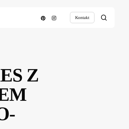
search
pinterest
instagram
Kontakt
ES Z
MEM
O-