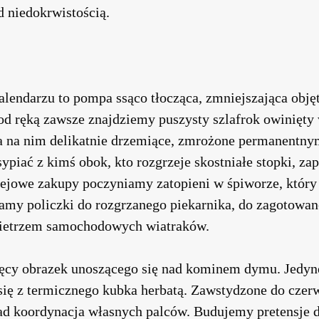
 niedokrwistością.
lendarzu to pompa ssąco tłocząca, zmniejszająca objęt
d ręką zawsze znajdziemy puszysty szlafrok owinięt
 na nim delikatnie drzemiące, zmrożone permanentny
sypiać z kimś obok, kto rozgrzeje skostniałe stopki, z
ejowe zakupy poczyniamy zatopieni w śpiworze, który 
amy policzki do rozgrzanego piekarnika, do zagotowan
etrzem samochodowych wiatraków.
ięcy obrazek unoszącego się nad kominem dymu. Jedyne
ię z termicznego kubka herbatą. Zawstydzone do czerw
ad koordynacja własnych palców. Budujemy pretensje do