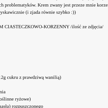
ych problematyków. Krem zwany jest przeze mnie korz
yskawicznie (i zjada równie szybko :))
 CIASTECZKOWO-KORZENNY /ilość ze zdjęcia/
 12g cukru z prawdziwą wanilią)
nia
roślinne ryżowe)
masła) rozpuszczonego