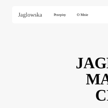
Skip
to
Jaglowska
Przepisy
O Mnie
main
content
Hit enter to search or ESC to close
JAG
MA
C