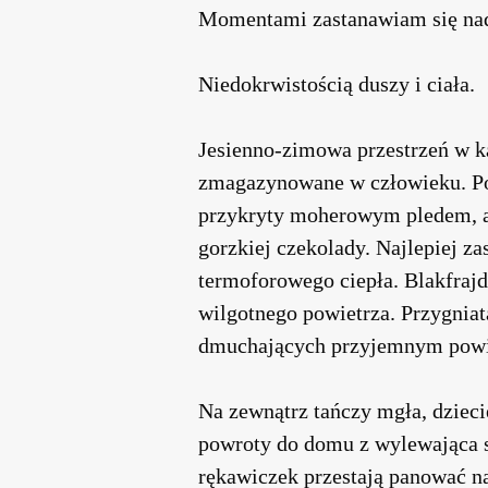
Momentami zastanawiam się nad
Niedokrwistością duszy i ciała.
Jesienno-zimowa przestrzeń w ka
zmagazynowane w człowieku. Po
przykryty moherowym pledem, a
gorzkiej czekolady. Najlepiej za
termoforowego ciepła. Blakfrajd
wilgotnego powietrza. Przygniat
dmuchających przyjemnym powi
Na zewnątrz tańczy mgła, dziec
powroty do domu z wylewająca s
rękawiczek przestają panować n