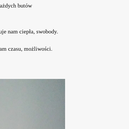
 każdych butów
uje nam ciepła, swobody.
nam czasu, możliwości.