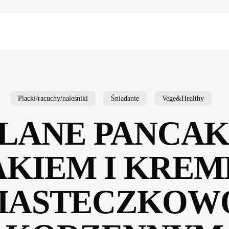
Placki/racuchy/naleśniki
Śniadanie
Vege&Healthy
LANE PANCAK
KIEM I KRE
IASTECZKOW