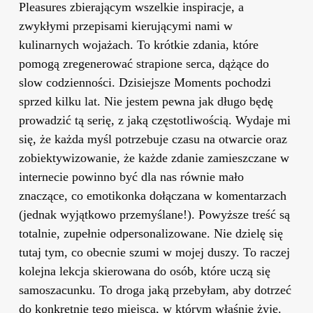
Pleasures zbierającym wszelkie inspiracje, a
zwykłymi przepisami kierującymi nami w
kulinarnych wojażach. To krótkie zdania, które
pomogą zregenerować strapione serca, dążące do
slow codzienności. Dzisiejsze Moments pochodzi
sprzed kilku lat. Nie jestem pewna jak długo będę
prowadzić tą serię, z jaką częstotliwością. Wydaje mi
się, że każda myśl potrzebuje czasu na otwarcie oraz
zobiektywizowanie, że każde zdanie zamieszczane w
internecie powinno być dla nas równie mało
znaczące, co emotikonka dołączana w komentarzach
(jednak wyjątkowo przemyślane!). Powyższe treść są
totalnie, zupełnie odpersonalizowane.
Nie dzielę się
tutaj tym, co obecnie szumi w mojej duszy. To raczej
kolejna lekcja skierowana do osób, które uczą się
samoszacunku. To droga jaką przebyłam, aby dotrzeć
do konkretnie tego miejsca
, w którym właśnie żyję.