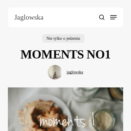
Skip
to
Menu
Jaglowska
main
search
content
Nie tylko o jedzeniu
MOMENTS NO1
jaglowska