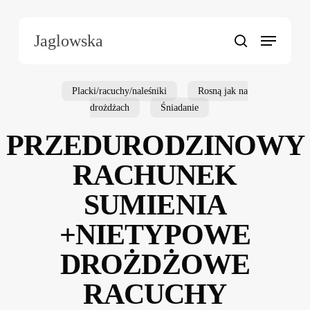
Skip
to
Menu
Jaglowska
main
search
content
Placki/racuchy/naleśniki
Rosną jak na
drożdżach
Śniadanie
PRZEDURODZINOWY
RACHUNEK
SUMIENIA
+NIETYPOWE
DROŻDŻOWE
RACUCHY