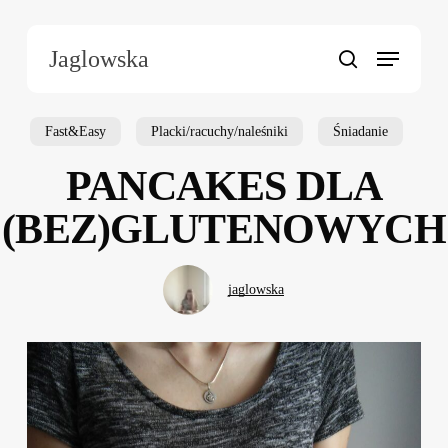
Skip
to
Menu
Jaglowska
main
search
content
Fast&Easy
Placki/racuchy/naleśniki
Śniadanie
PANCAKES DLA
(BEZ)GLUTENOWYCH
jaglowska