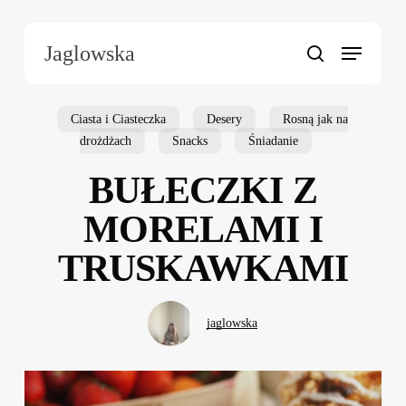
Skip
to
Menu
Jaglowska
main
search
content
Ciasta i Ciasteczka
Desery
Rosną jak na
drożdżach
Snacks
Śniadanie
BUŁECZKI Z
MORELAMI I
TRUSKAWKAMI
jaglowska