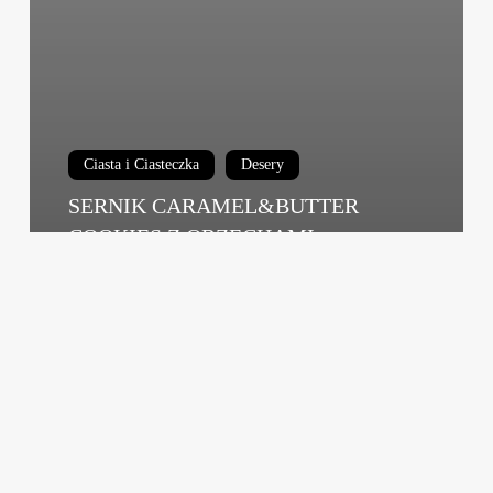
Ciasta i Ciasteczka
Desery
SERNIK CARAMEL&BUTTER
COOKIES Z ORZECHAMI
WŁOSKIMI
jaglowska
18/11/2017