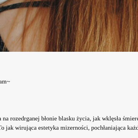
łam~
 na rozedrganej błonie blasku życia, jak wklęsła śmier
To jak wirująca estetyka mizerności, pochłaniająca każ