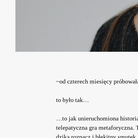
~od czterech miesięcy próbowa
to było tak…
…to jak unieruchomiona historia
telepatyczna gra metaforyczna. 
dziką rozpacz i błękitny smutek.