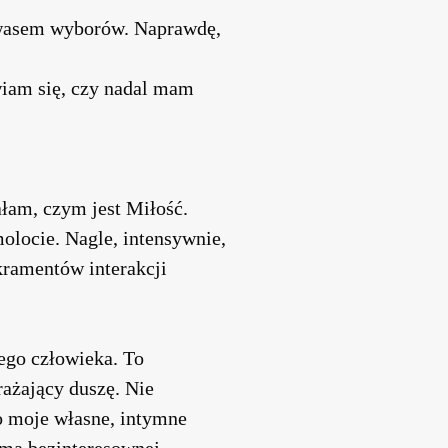
 kwasem wyborów. Naprawdę,
wiam się, czy nadal mam
, czym jest Miłość.
olocie. Nagle, intensywnie,
kramentów interakcji
ego człowieka. To
rażający duszę. Nie
o moje własne, intymne
rma bezinteresownej