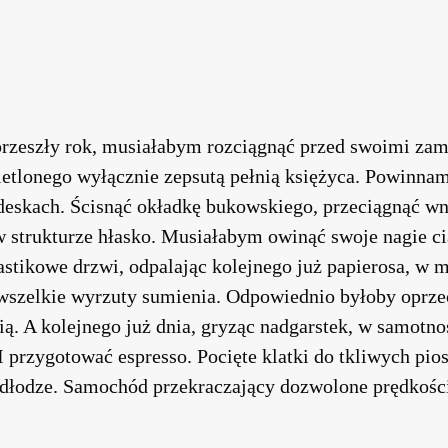
zeszły rok, musiałabym rozciągnąć przed swoimi za
etlonego wyłącznie zepsutą pełnią księżyca. Powinnam
 deskach. Ścisnąć okładkę bukowskiego, przeciągnąć w
 w strukturze hłasko. Musiałabym owinąć swoje nagie 
astikowe drzwi, odpalając kolejnego już papierosa, w m
szelkie wyrzuty sumienia. Odpowiednio byłoby oprzeć 
ią. A kolejnego już dnia, gryząc nadgarstek, w samotno
I przygotować espresso. Pocięte klatki do tkliwych pi
odłodze. Samochód przekraczający dozwolone prędkości