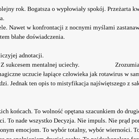
kolejny rok. Bogatsza o wypłowiały spokój. Przeżarta
a.
iele. Nawet w konfrontacji z nocnymi myślami zastana
aptem błahe doświadczenia.
czyjej adnotacji.
ie. Z sukcesem mentalnej uciechy. Zrozumiałam
agiczne uczucie łapiące człowieka jak rotawirus w sam
zi. Jednak ten opis to mistyfikacja najświętszego z sa
skich końcach. To wolność opętana szacunkiem do drugi
i. To nade wszystko Decyzja. Nie impuls. Nie prąd po
zonym emocjom. To wybór totalny, wybór wierności. T
ce ze spełnieniem drugiej osoby. To najdoskonalsza fo