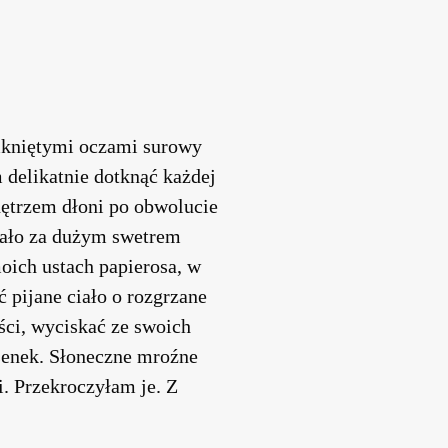
mkniętymi oczami surowy
 delikatnie dotknąć każdej
nętrzem dłoni po obwolucie
ciało za dużym swetrem
oich ustach papierosa, w
pijane ciało o rozgrzane
ści, wyciskać ze swoich
osenek. Słoneczne mroźne
. Przekroczyłam je. Z