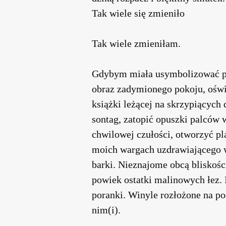
Tak wiele się zmieniło
Tak wiele zmieniłam.
Gdybym miała usymbolizować pr
obraz zadymionego pokoju, oświ
książki leżącej na skrzypiących
sontag, zatopić opuszki palców
chwilowej czułości, otworzyć pl
moich wargach uzdrawiającego w
barki. Nieznajome obcą bliskośc
powiek ostatki malinowych łez. 
poranki. Winyle rozłożone na p
nim(i).