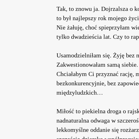
Tak, to znowu ja. Dojrzalsza o 
to był najlepszy rok mojego życi
Nie żałuję, choć spieprzyłam w
tylko dwadzieścia lat. Czy to r
Usamodzielniłam się. Żyję bez ni
Zakwestionowałam samą sieb
Chciałabym Ci przyznać rację, m
bezkonkurencyjnie, bez zapowied
międzyludzkich…
Miłość to piekielna droga o raj
nadnaturalna odwaga w szczerośc
lekkomyślne oddanie się rozżar
szczęście dziarsko współpracują